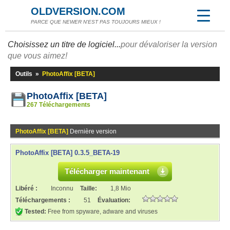
OLDVERSION.COM
PARCE QUE NEWER N'EST PAS TOUJOURS MIEUX !
Choisissez un titre de logiciel...
pour dévaloriser la version
que vous aimez!
Outils
»
PhotoAffix [BETA]
PhotoAffix [BETA]
267 Téléchargements
PhotoAffix [BETA]
Dernière version
PhotoAffix [BETA] 0.3.5_BETA-19
Télécharger maintenant
Libéré :
Inconnu
Taille:
1,8 Mio
Téléchargements :
51
Évaluation:
Tested:
Free from spyware, adware and viruses