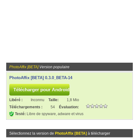
PhotoAffix [BETA]
Version populaire
PhotoAffix [BETA] 0.3.0_BETA-14
Libéré :
Inconnu
Taille:
1,8 Mio
Téléchargements :
54
Évaluation:
Testé:
Libre de spyware, adware et virus
Sélectionnez la version de
PhotoAffix [BETA]
à télécharger