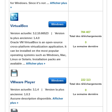
for Windows. Since it's not …
Afficher plus
»
Windows
VirtualBox
784 407
Version actuelle:
3.2.10.66523
|
Version
Total des téléchargements
la plus ancienne:
1.4.0
Oracle VM VirtualBox is an open-source
0
cross-platform virtualization application. It
La semaine dernière
can be installed on the most popular
operating systems such as Windows, Mac,
Linux or Solaris. Installation packs are
available …
Afficher plus »
222 113
Windows
VMware Player
Total des téléchargements
Version actuelle:
3.1.4
|
Version la plus
0
ancienne:
1.0.3
La semaine dernière
Aucune description disponible.
Afficher
plus »