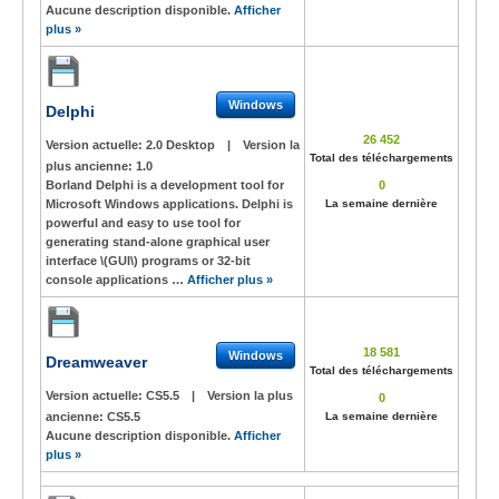
Aucune description disponible.
Afficher
plus »
Windows
Delphi
26 452
Version actuelle:
2.0 Desktop
|
Version la
Total des téléchargements
plus ancienne:
1.0
Borland Delphi is a development tool for
0
Microsoft Windows applications. Delphi is
La semaine dernière
powerful and easy to use tool for
generating stand-alone graphical user
interface \(GUI\) programs or 32-bit
console applications …
Afficher plus »
18 581
Windows
Dreamweaver
Total des téléchargements
Version actuelle:
CS5.5
|
Version la plus
0
ancienne:
CS5.5
La semaine dernière
Aucune description disponible.
Afficher
plus »