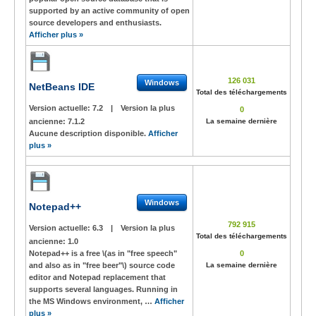
supported by an active community of open
source developers and enthusiasts.
Afficher plus »
126 031
Windows
NetBeans IDE
Total des téléchargements
Version actuelle:
7.2
|
Version la plus
0
ancienne:
7.1.2
La semaine dernière
Aucune description disponible.
Afficher
plus »
Windows
Notepad++
792 915
Version actuelle:
6.3
|
Version la plus
Total des téléchargements
ancienne:
1.0
Notepad++ is a free \(as in "free speech"
0
and also as in "free beer"\) source code
La semaine dernière
editor and Notepad replacement that
supports several languages. Running in
the MS Windows environment, …
Afficher
plus »