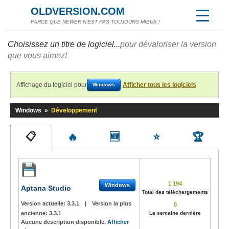
OLDVERSION.COM
PARCE QUE NEWER N'EST PAS TOUJOURS MIEUX !
Choisissez un titre de logiciel...
pour dévaloriser la version
que vous aimez!
Affichage du logiciel pour
Afficher tous les logiciels
Windows
Windows
»
Développement
📋
🔥
🆕
⭐
🏆
1 194
Windows
Aptana Studio
Total des téléchargements
Version actuelle:
3.3.1
|
Version la plus
0
ancienne:
3.3.1
La semaine dernière
Aucune description disponible.
Afficher