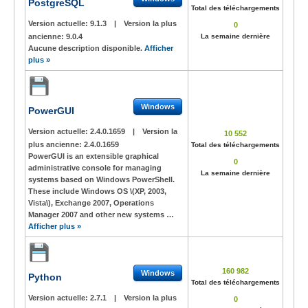
PostgreSQL
Total des téléchargements
Version actuelle:
9.1.3
|
Version la plus
0
ancienne:
9.0.4
La semaine dernière
Aucune description disponible.
Afficher
plus »
Windows
PowerGUI
Version actuelle:
2.4.0.1659
|
Version la
10 552
plus ancienne:
2.4.0.1659
Total des téléchargements
PowerGUI is an extensible graphical
0
administrative console for managing
La semaine dernière
systems based on Windows PowerShell.
These include Windows OS \(XP, 2003,
Vista\), Exchange 2007, Operations
Manager 2007 and other new systems …
Afficher plus »
160 982
Windows
Python
Total des téléchargements
Version actuelle:
2.7.1
|
Version la plus
0